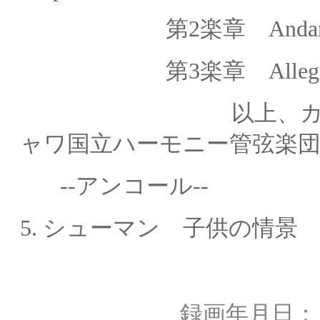
第2楽章
Andan
第
3
楽章
Alleg
以上、カジミエシ
ャワ国立ハーモニー管弦楽
--アンコール--
5.
シューマン 子供の情
録画年月日： 1980年