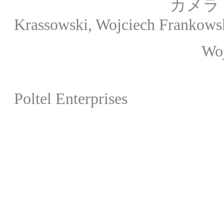
カメラ： Zbigniew G
Krassowski, Wojciech Frankows
Wojciech
原
Poltel Enterprises