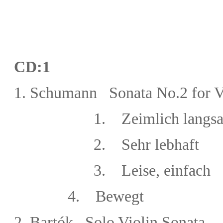
CD:1
1.
Schumann Sonata No.2 for Vi
1.
Zeimlich langs
2.
Sehr lebhaft
3.
Leise, einfach
4. Bewegt
2.
Bart
ó
k Solo Violin Sonata