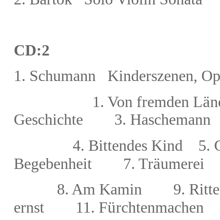
CD:2
1.
Schumann Kinderszenen,
Op
ä
1
.
Von fremden L
n
Geschichte
3. Haschemann
4. Bittendes Kind 5. 
ä
Begebenheit 7. Tr
umerei
8. Am Kamin 9. Ritter vo
ü
ernst 11. F
rchtenmachen