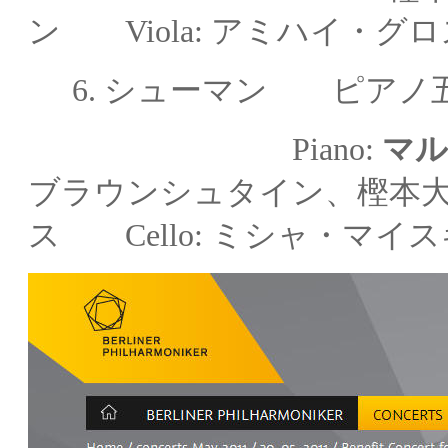
ン
Viola:
アミハイ・グロ
6
.
シューマン ピアノ
Piano:
マ
ブラウンシュタイン、
樫本大
ス
Cello: ミシャ・マイ