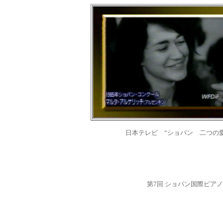
日本テレビ “ショパン 二つの愛の
第7回 ショパン国際ピア