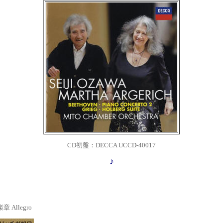
CD初盤：DECCA UCCD-40017
♪
章 Allegro