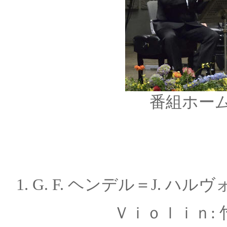
番組ホー
1. G. F. ヘンデル＝J.
Ｖｉｏｌｉｎ: 