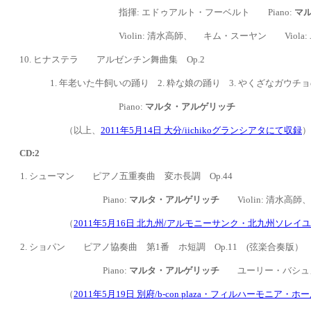
指揮:
エドゥアルト・フーベルト
Piano:
マ
Violin: 清水高師、 キム・スーヤン
Viola:
10.
ヒナステラ アルゼンチン舞曲集 Op.2
1. 年老いた牛飼いの踊り 2. 粋な娘の踊り 3. やくざなガウチ
Piano:
マルタ・アルゲリッチ
（以上、
2011年5月14日 大分/iichikoグランシアタにて収録
）
CD:2
1. シューマン ピアノ五重奏曲 変ホ長調
Op.44
Piano:
マルタ・アルゲリッチ
Violin: 清水
（
2011年5月16日 北九州/アルモニーサンク・北九州ソレ
2. ショパン ピアノ協奏曲 第
1番 ホ短調 Op.11 (弦楽合奏版）
Piano:
マルタ・アルゲリッチ
ユーリー・バシュ
（
2011年5月19日 別府/b-con plaza・フィルハーモニア・