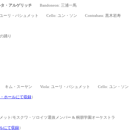
ルタ・アルゲリッチ
Bandoneon: 三浦一馬
ユーリ・バシュメット Cello
:
ユン・ソン
Contrabass: 黒木岩寿
ョの踊り
高師、 キム・スーヤン
Viola:
ユーリ・バシュメット Cello
:
ユン・ソン
イユ・ホールにて収録
）
メット
/モスクワ・ソロイツ選抜メンバー & 桐朋学園オーケストラ
ホールにて収録
）