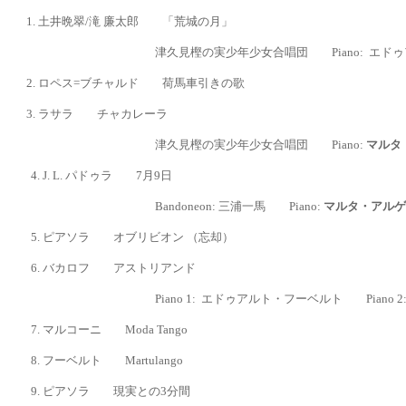
1. 土井晩翠/滝 廉太郎 「荒城の月」
津久見樫の実少年少女合唱団
Piano:
エドゥ
2. ロペス=ブチャルド 荷馬車引きの歌
3. ラサラ チャカレーラ
津久見樫の実少年少女合唱団
Piano:
マルタ
4.
J. L. パドゥラ 7月9日
Bandoneon: 三浦一馬
Piano:
マルタ・アルゲ
5.
ピアソラ オブリビオン （忘却）
6. バカロフ アストリアンド
Piano 1:
エドゥアルト・フーベルト
Piano 2
7.
マルコーニ Moda Tango
8. フーベルト Martulango
9. ピアソラ 現実との3分間