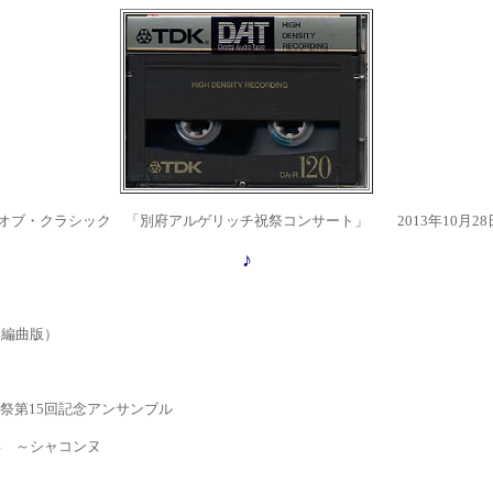
ト・オブ・クラシック 「別府アルゲリッチ祝祭コンサート」 2013年10月2
♪
ト編曲版）
祭第15回記念アンサンブル
04 ～シャコンヌ