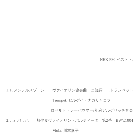
NHK-FM ベス
1.
F. メンデルスゾーン ヴァイオリン協奏曲 ニ短調 （トランペッ
Trumpet: セルゲイ・ナカリャコフ
ロベルト・レーバウマー
/
別府アルゲリッチ音楽
2.
J. S. バッハ 無伴奏ヴァイオリン・パルティータ 第2番 BWV.10
Viola: 川本嘉子