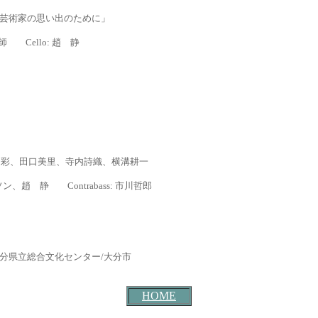
大な芸術家の思い出のために」
師
Cello: 趙 静
 彩、田口美里、
寺内詩織、横溝耕一
ソン、趙 静 Contrabass: 市川哲郎
旧・大分県立総合文化センター/大分市
HOME