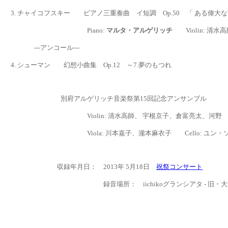
3.
チャイコフスキー
ピアノ
三重奏曲 イ短調 Op.50 「 ある偉
Piano:
マルタ・アルゲリッチ
Violin:
清水高
---アンコール---
4. シューマン 幻想小曲集
Op.12 ～
7.夢のもつれ
別府アルゲリッチ音楽祭第15回記念アンサンブル
Violin:
清水高師
、 宇根京子、倉富亮太、河野
Viola: 川本嘉子、瀧本麻衣子 Cello: ユン・
収録年月日： 2013年 5月18日
祝祭コンサート
録音場所：
iichikoグランシアタ - 