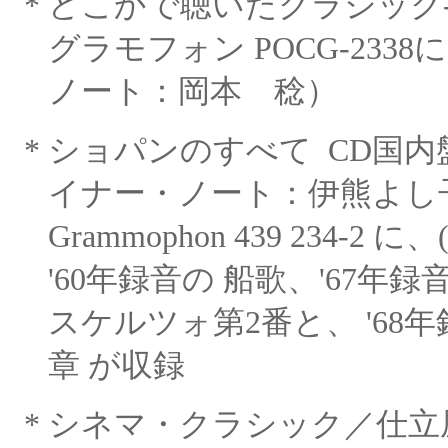
*
どこかで聴いたクラシック
グラモフォン POCG-2338
ノート：岡本 稔）
*
ショパンのすべて
CD国内
イナー・ノート：伊熊よし
Grammophon 439 234-
'60年録音の 船歌、'67年
スケルツォ第2番と、
'68
章 が収録
*
シネマ・クラシック／仕立