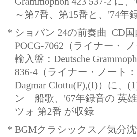
Grammophon 423 537-2
～第
7番、第15番と、'74年
*
ショパン
24の前奏曲
CD国
POCG-7062（ライナー・
ノ
輸入盤：Deutsche Grammop
836-4（ライナー・ノート：Joan C
Dagmar
Clottu(F),(I)）に
ン
船歌、
'67年録音の 英雄
ツォ 第2番 が収録
*
BGMクラシックス／気分