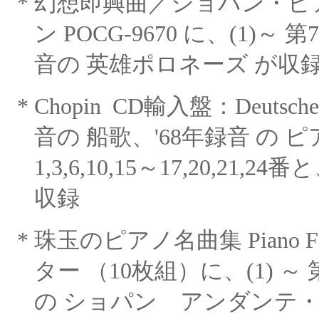
*
幻想即興曲／ショパン・ピ
ン POCG-9670 に、(1)～
第
音の 英雄ポロネーズ が収
*
Chopin
CD輸入盤：Deutsche 
音の 船歌、'68年録音
の ピ
1,3,6,10,15～17,20,21,2
収録
*
珠玉のピアノ名曲集
Piano F
ター （10枚組）に、(1) ～
の ショパン アンダンテ