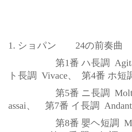
1. ショパン
24の前奏曲 O
第
1番
ハ長調
Ag
ト長調
Vivace、 第4番
ホ短
第5番
ニ長調
Mol
assai
、 第7番
イ長調
Andant
第8番
嬰ヘ短調
Mo