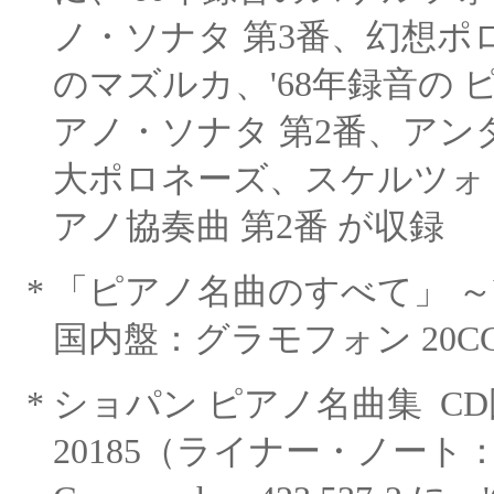
ノ・ソナタ 第3番、幻想
のマズルカ、
'68年録音の 
アノ・ソナタ
第
2番、アン
大ポロネーズ、スケルツォ 
アノ協奏曲 第2番 が収録
*
「ピアノ名曲のすべて」 ～
国内盤：グラモフォン
20C
*
ショパン ピアノ名曲集
C
20185（ライナー・ノート