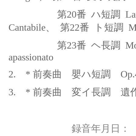
第20番
ハ短調
L
Cantabile
、
第22番
ト短調
M
第23番
ヘ長調
M
apassionato
2. *
前奏曲 嬰ハ短調 Op.45 S
3. * 前奏曲 変イ長調 遺
録音年月日