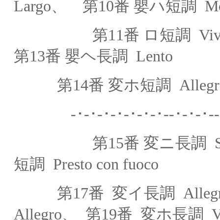
Largo、 第10番
嬰ハ短調
Mo
第11番
ロ短調
Vi
第13番
嬰ヘ長調
Lento
第14番
変ホ短調
Alleg
-･-･-･-･-･-･-･--
第
15番
変ニ長調
短調
Presto con fuoco
第17番
変イ長調
Alleg
Allegro
、
第19番
変ホ長調
V