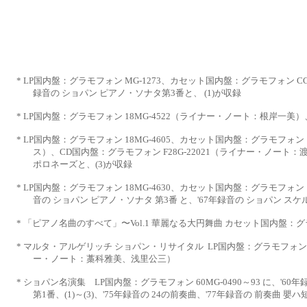
*
LP国内盤：グラモフォン MG-1273、カセット国内盤：グラモフォン CG
録音の ショパン ピアノ・ソナタ第3番と、
(1)が収録
*
LP国内盤：グラモフォン 18MG-4522（ライナー・ノート：根岸一美）、L
*
LP国内盤：グラモフォン 18MG-4605、カセット国内盤：グラモフォン 18
ス）、CD国内盤：グラモフォン F28G-22021
（ライナー・ノート：
ポロネーズと、(3)が収録
*
LP国内盤：グラモフォン 18MG-4630、カセット国内盤：グラモフォン 18
音の ショパン ピアノ・ソナタ 第3番
と、
'67年録音の ショパン スケ
*
「ピアノ名曲のすべて」〜
Vol.1 華麗なる大円舞曲 カセット国内盤：グ
*
マルタ・アルゲリッチ ショパン・リサイタル
LP国内盤：グラモフォン 3
ー・ノート：藁科雅美、浅里公三）
*
ショパン名演集
LP国内盤：グラモフォン 60MG-0490～93 に、'6
第1番、(1)～(3)、'75年録音の 24の
前奏曲、
'77年録音の 前奏曲 嬰