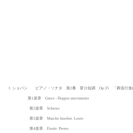
1.
ショパン ピアノ・ソナタ 第
2番 変ロ短調 Op.35 「葬送行
第
1
楽章
Grave - Doppio movimento
第
2
楽章
Scherzo
第
3
楽章
Marche funebre.
Lento
第
4
楽章
Finale.
Presto