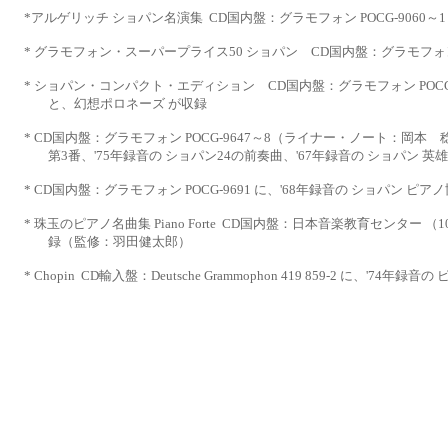
*
アルゲリッチ ショパン名演集
CD国内盤：グラモフォン POCG-9060～1 
*
グラモフォン・スーパープライス
50 ショパン CD国内盤：グラモフォン 
*
ショパン・コンパクト・エディション
CD国内盤：グラモフォン POCG
と、幻想ポロネーズ が収録
*
CD国内盤：グラモフォン POCG-9647～8（ライナー・ノート：岡本
第3番、'75年録音の ショパン24の前奏曲、
'67年録音の ショパン 
*
CD国内盤：グラモフォン POCG-9691 に、'68年録音の ショパン 
*
珠玉のピアノ名曲集
Piano Forte
CD国内盤：日本音楽教育センター （1
録（監修：羽田健太郎）
*
Chopin
CD輸入盤：Deutsche Grammophon 419 859-2 に、'74年録