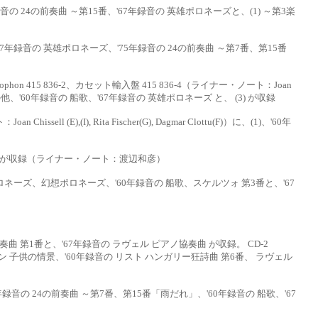
録音の 24の前奏曲
～第
15番、'67年録音の 英雄ポロネーズと、(1) ～第3楽
2 に、'67年録音の 英雄ポロネーズ、
'75年録音の 24の前奏曲 ～第7番、第15番
ophon 415 836-2、カセット
輸入盤
415 836-4（ライナー・ノート：Joan
の他、
'60年録音の 船歌、'67年録音の 英雄ポロネーズ と、
(3) が収録
n Chissell (E),(I),
Rita Fischer(G), Dagmar Clottu(F)）に、(1)、'60年
）が収録（ライナー・
ノート：渡辺和彦）
ポロネーズ、幻想ポロネーズ、
'60年録音の 船歌、スケルツォ 第3番と、'67
曲 第1番と、'67年
録音の ラヴェル ピアノ協奏曲 が収録。
CD-2
マン 子供の情景、'60年録音の リスト ハンガリー狂詩曲 第6番、
ラヴェル
'75年録音の 24の前奏曲 ～第7番、
第
15番「雨だれ」、'60年録音の 船歌、'67