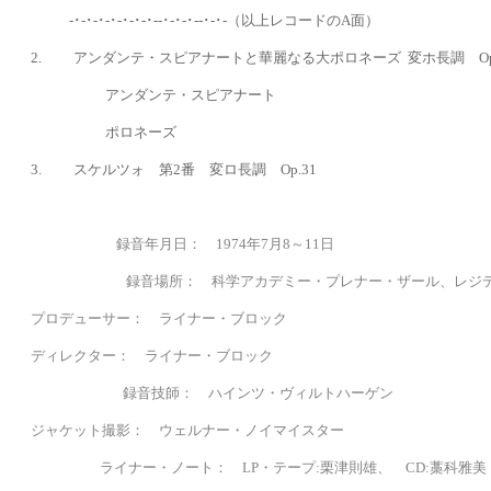
-･-･-･-･-･-･-･--･-･-･--･-･-（以上レコードのA面）
2. アンダンテ・スピアナートと華麗なる大ポロネーズ 変ホ長調
O
アンダンテ・スピアナート
ポロネーズ
3. スケルツォ 第
2番 変ロ長調 Op.31
録音年月日： 1974年7月8～11日
録音場所： 科学アカデミー・プレナー・ザール、レジデ
プロデューサー
： ライナー・ブロック
ディレクター：
ライナー・ブロック
録音技師： ハインツ・ヴィルトハーゲン
ジャケット撮影： ウェルナー・ノイマイスター
ライナー・ノート：
LP・テープ
:栗津則雄、
CD:藁科雅美