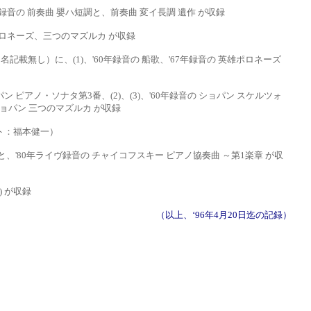
年録音の 前奏曲 嬰ハ
短調と、前奏曲 変イ長調 遺作 が収録
想ポロネーズ、三つの
マズルカ が収録
ト：氏名記載無し）に、(1)、'60年
録音の 船歌、
'67年録音の 英雄ポロネーズ
音の ショパン ピアノ・ソナタ第3番、(2)
、(3)
、
'60年録音の ショパン スケルツォ
 ショパン 三つのマズルカ が収録
ート：福本健一）
)と、'80年ライヴ
録音の チャイコフスキー ピアノ協奏曲 ～第
1楽章 が収
) が収録
（以上、‘
96年4月20日迄の記録）