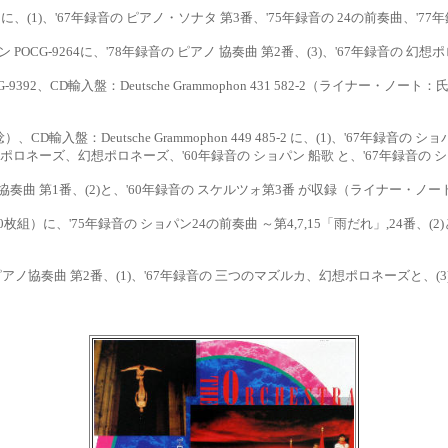
に、(1)、'67年
録音の ピアノ・ソナタ 第
3番、'75年録音の 24の前奏曲、'77
POCG-9264に、
'78年録音の ピアノ 協奏曲 第2番、(3)、'67年録音の 幻
-9392、CD輸入盤：
Deutsche Grammophon 431 582-2（ライナー・ノー
 稔）、CD輸入盤：
Deutsche Grammophon 449 485-2 に、(1)、'67年録
英雄ポロネーズ、幻想ポロネーズ、'60年録音の ショパン 船歌
と、
'67年録音の
ピアノ協奏曲 第1番、(2)と、'60年録音の スケルツォ第3番 が収録（ライナー・ノ
0枚組）に、
'75年録音の ショパン24の前奏曲 ～第4,7,15「雨だれ」,24番、(2
音の ピアノ協奏曲
第
2番、(1)、'67年録音の 三つのマズルカ、幻想ポロネーズと、(3