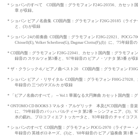
*
ショパンのすべて
CD国内盤：グラモフォン F24G-20356、カセッ
章 が収録。
*
ショパン ピアノ名曲集
CD国内盤：グラモフォン F26G-20185（ラ
と、(3) が収録
*
ショパン
24の前奏曲
CD国内盤：グラモフォン F28G-22021、POCG-
Chissell(E), Volker Scherliess(G), Dagmar
Clottu(F),(I)）に、'75
*
CD国内盤：グラモフォン F28G-22041、カセット国内盤：グラモフォン 00
録音の スケルツォ第3番と、'67年録音の ピアノ・ソナタ 第3番 が収
*
ザ・クラシック
-6／ピアノ曲ベスト20 CD国内盤：グラモフォン F30G-20
*
ショパン ピアノ・リサイタル
CD国内盤：グラモフォン F00G-2702
年録音の 三つのマズルカ が収録
*
「ピアノ名曲のすべて」 ～
Vol.1 華麗なる大円舞曲 カセット国内盤
*
ONTOMO CD BOOKS 3 マルタ・アルゲリッチ 本及びCD国内盤：音楽之
に、'79年録音の バッハ パルティータ
第
2番 ～シンフォニア、(3)、
水の戯れ、プロコフィエフ トッカータと、
'83年録音の チャイコフ
*
ショパンのすべて
CD国内盤：グラモフォン POCG-2970（ライナー
年録音の 英雄ポロネーズ、(3)と、'68年
録音の ピアノ協奏曲 第
1番 