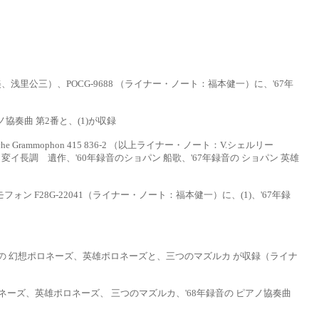
、浅里公三）、POCG-9688
（ライナー・ノート：福本健一）に、
'67年
 ピアノ協奏曲 第2番と、(1)が収録
e Grammophon 415 836-2
（以上ライナー・ノート：
V.シェルリー
 変イ長調 遺作、
'60年録音のショパン 船歌、'67年録音の
ショパン 英雄
モフォン F28G-22041
（ライナー・ノート：福本健一）に、(1)、'67年録
音の 幻想ポロネーズ、英雄
ポロネーズと、三つのマズルカ が収録（ライナ
ポロネーズ、英雄ポロネーズ、
三つのマズルカ、
'68年録音の ピアノ協奏曲