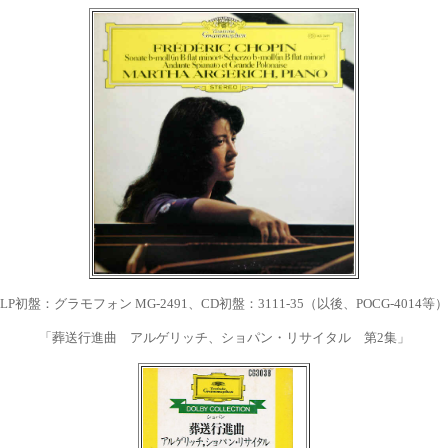
LP初盤：グラモフォン
MG-2491
、CD初盤：
3111-35
（以後、POCG-
4014
等）
「
葬送行進曲 アルゲリッチ、ショパン・リサイタル 第2集」