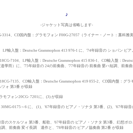
♪
-ジャケット写真は省略します-
-3314、CD国内盤：
グラモフォン
F00G-27057（ライナー・ノート：藁科雅美
P輸入盤：Deutsche
Grammophon 413 976-1 に、'74年録音の ショパン
CG-7104、LP
輸入盤：
Deutsche Grammophon 415 836-1、CD輸入盤：Deutsch
渡邉學而）に、
'75年録音の 24の前奏曲、'77年録音の 前奏曲
嬰ハ短調、前奏曲
CG-7135、CD
輸入盤：
Deutsche Grammophon 419 055-2、CD国内盤：グラ
ルツォ 第3番 が収録
ラモフォン20CG-
7201に、(3) が収録
0MG-0175～6 に、
(1)、
'67年録音の ピアノ・ソナタ 第3番、(2)
、'67年録
0年録音のスケルツォ
第
3番、船歌、'67年録音の ピアノ・ソナタ 第3番、幻想
ハ短調、前奏曲 変イ長調 遺作と、'78年録音の
ピアノ協奏曲 第
2番 が収録