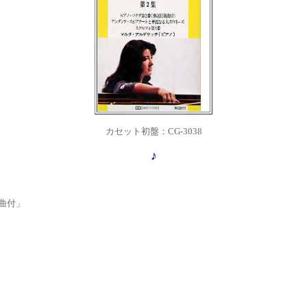
カセット初盤：CG-3038
♪
進曲付」