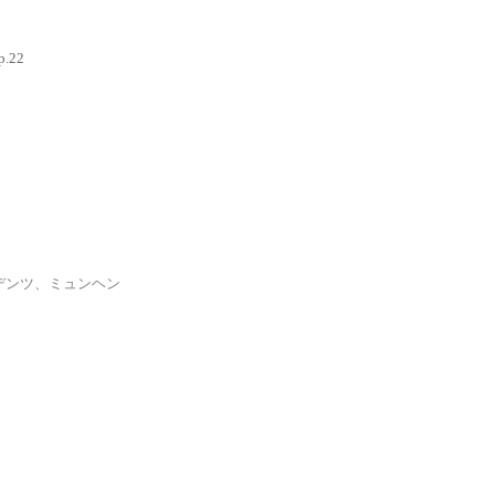
p.22
ンツ、ミュンヘン