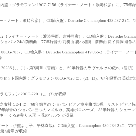
ト国内盤：グラモ
フォン
19CG-7156（ライナー・ノート：歌崎和彦）に、'75年
イナー・ノート：歌崎
和彦）、
CD輸入盤：Deutsche Grammophon 423 537-
7062（ライナー・
ノート：渡邉學而、吉井亜彦）、
CD輸入盤：Deutsche Gramm
年録音の ショパン 24の前奏曲、'77年録音の 前奏曲 嬰ハ
短調、前奏曲 変イ長調 遺作
CG-7057、CD
輸入盤：
Deutsche Grammophon 419 055-2（ライナー・ノート：Joa
録
286 に、(1)～
第
3楽章（冒頭）と、'60年録音のラヴェル 水の戯れ（冒頭
8、カセット国内盤：
グラモフォン
00CG-7028 に、(2)、(3)
、'67年録音の 英雄
：グラモフォン
20CG-7201 に、(3) が収録
友社 CD-1 に、
'68年録音の ショパン ピアノ協奏曲 第1番、リスト ピアノ協奏
'67年録音の ショパン 三つのマズルカ、英雄ポロネーズ、
'83年録音の シュー
スキー
くるみ割り人形 ～花のワルツ が収録
・ノート：伊熊よし子、
平林直哉
)、CD輸入盤：Grammophon 439 234-2 に、
～第3楽章 が収録