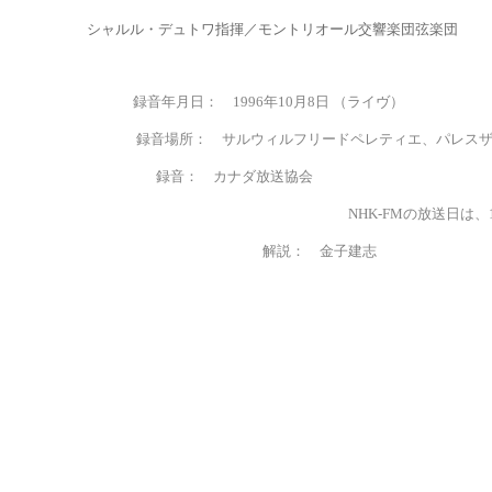
シャルル・デュトワ指揮／モントリオール交響楽団弦楽団
録音年月日：
1996年10月8日 （ライヴ）
録音場所：
サルウィルフリードペレティエ、パレス
録音： カナダ放送協会
NHK-FMの放送日は、1998年 2
解説： 金子建志