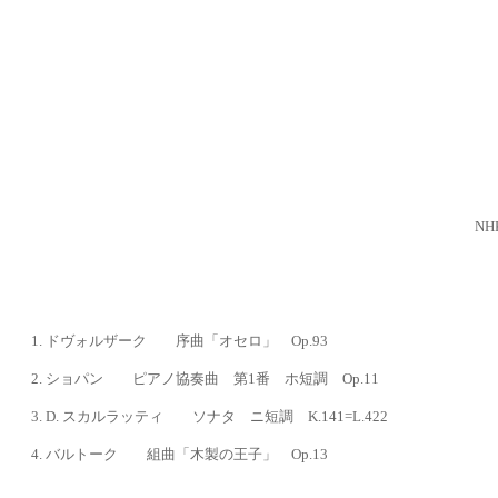
N
1.
ドヴォルザーク 序曲「オセロ」 Op.93
2. ショパン ピアノ協奏曲 第1番 ホ短調 Op.11
3. D. スカルラッティ ソナタ ニ短調 K.141=L.422
4. バルトーク 組曲「木製の王子」 Op.13