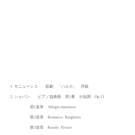
1.
モニューシコ 歌劇 「ハルカ」 序曲
2.
ショパン ピアノ協奏曲 第
1番 ホ短調 Op.11
第1楽章
Allegro maestoso
第2楽章
Romance. Rarghetto
第
3
楽章
Rondo. Vivace