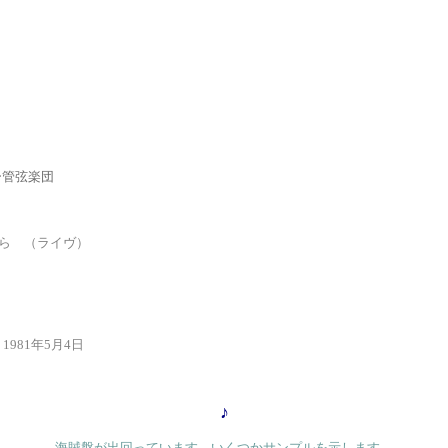
管弦楽団
ら
（ライヴ）
ヌ
1981年5月4日
♪
海賊盤が出回っています。いくつかサンプルを示します。