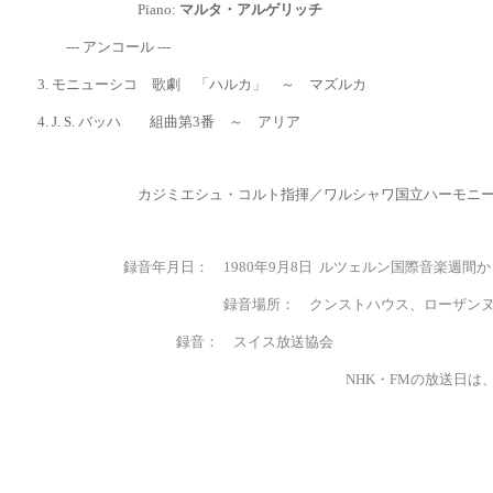
Piano:
マルタ・アルゲリッチ
--- アンコール ---
3.
モニューシコ 歌劇 「ハルカ」 ～ マズルカ
4. J. S. バッハ 組曲第3番 ～ アリア
カジミエシュ・コルト指揮／ワルシャワ国立ハーモニー
録音年月日： 1980年9月8日
ルツェルン国際音楽週間か
録音場所：
クンストハウス、ローザン
録音： スイス放送協会
NHK・FMの放送日は
、