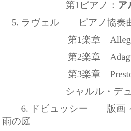
第1ピアノ：
ア
5.
ラヴェル ピアノ協奏曲
第1楽章 Allegr
第
2
楽章
Adagi
第
3
楽章
Prest
シャルル・デ
6.
ドビュッシー 版
雨の庭