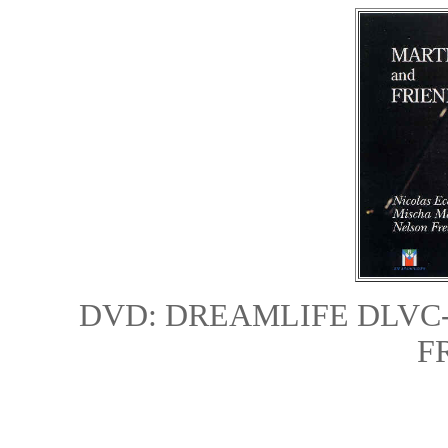
DV
D: DREAMLIFE DLVC
F