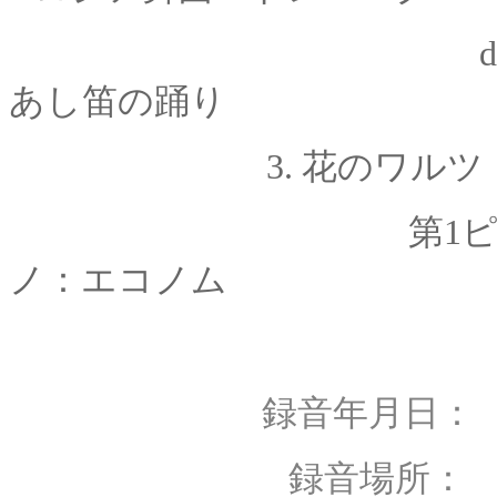
d.アラビ
あし笛の踊り
3. 花のワルツ
第
1
ノ：エコノム
録音年月日： 1983
録音場所