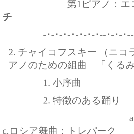
第1ピアノ：エコノム
チ
-･-･-･-･-･-･-･--
2.
チャイコフスキー （ニコ
アノのための組曲 「くるみ割
1. 小序曲
2. 特徴のある踊り
c.ロシア舞曲：トレパーク