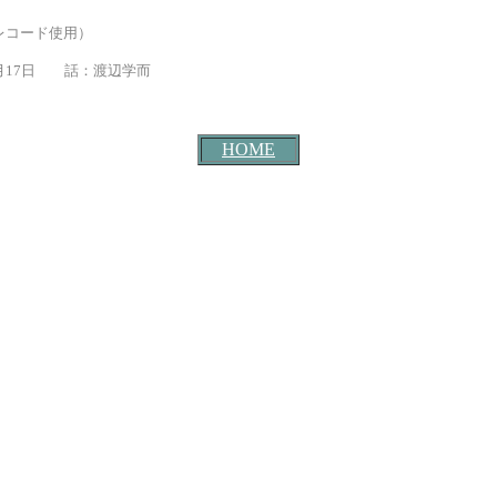
ード使用）
話：渡辺学而
HOME