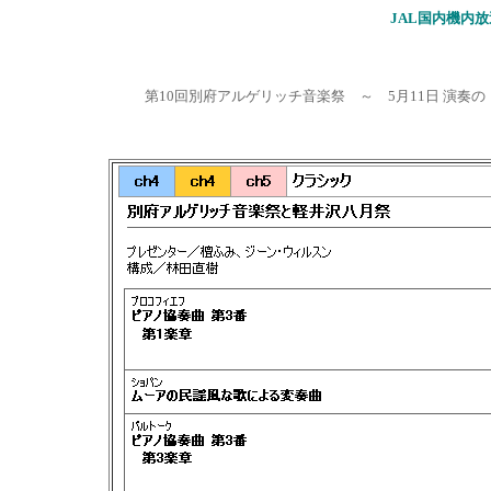
JAL国内機内放
第
10回別府アルゲリッチ音楽祭 ～ 5月
11日 演奏