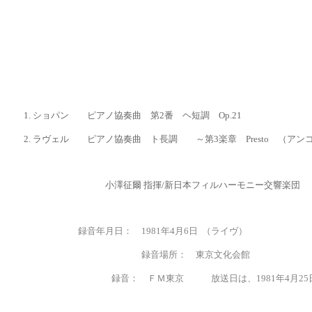
1.
ショパン ピアノ協奏曲 第2番 ヘ短調 Op.21
2. ラヴェル ピアノ協奏曲 ト長調 ～第
3
楽章
Presto
（アンコ
小澤征爾 指揮/新日本フィルハーモニー交響楽団
録音年月日： 1981年4月6日
（ライヴ）
録音場所：
東京文化会館
録音： ＦＭ東京 放送日は
、1981年4月25