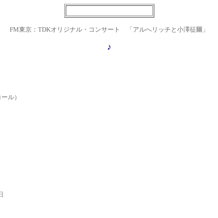
FM東京：TDKオリジナル・コンサート 「アルへリッチと小澤征爾」
♪
ール）
日