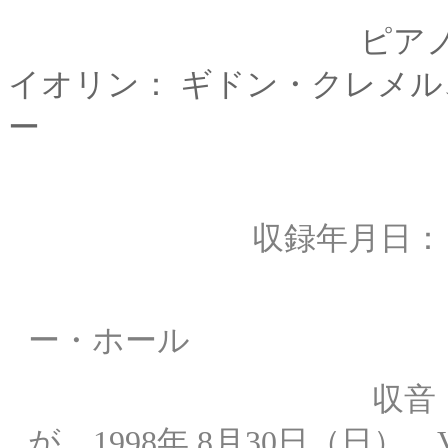
ピアノ： マルタ
イオリン： ギドン・クレメル
ー
収録年月日
収録場所： 
ー・ホール
収音： NHK。 
が 1998年 8月30日（日）