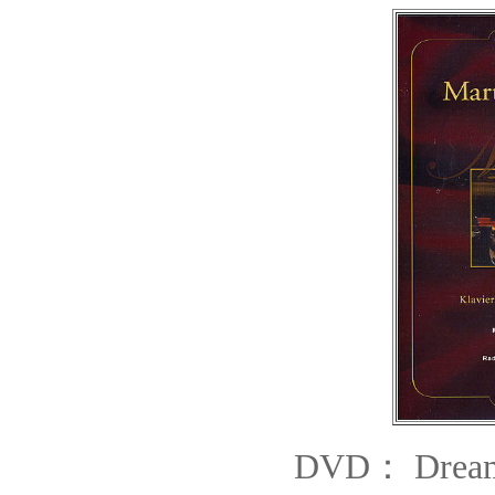
DVD
： Drea