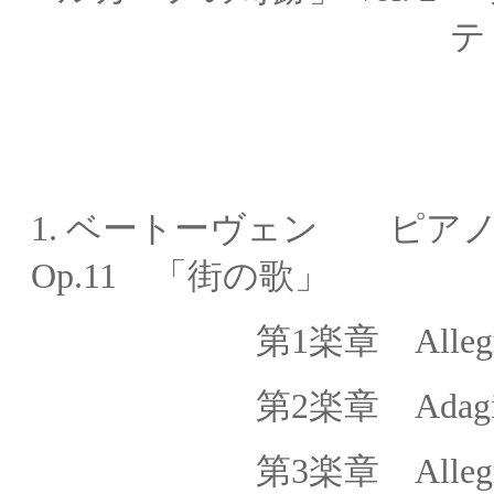
テ
1.
ベートーヴェン ピアノ
Op.11 「街の歌」
第1楽章
Alleg
第2楽章
Adagi
第
3
楽章
Alleg