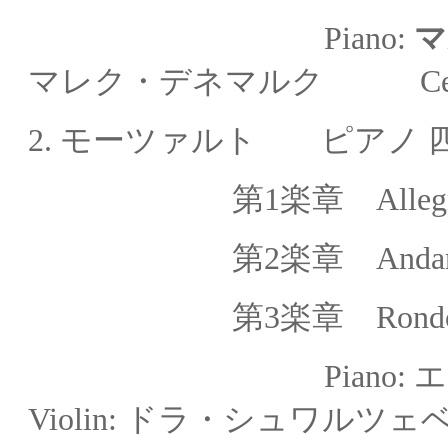
Piano:
マ
マレク・デネマルク Cell
2. モーツァルト
ピアノ 四重
第1楽章
Alleg
第
2
楽章
Anda
第
3
楽章
Rondo
Piano: エ
Violin: ドラ・シュワルツェ