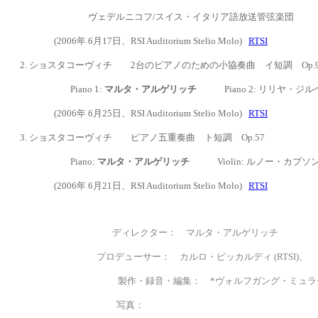
ヴェデルニコフ
/
スイス・イタリア語放送管弦楽団
(2006年 6月17日、
RSI Auditorium Stelio Molo)
RTSI
2. ショスタコーヴィチ 2台のピアノのための小協奏曲 イ短調 Op.9
Piano 1:
マルタ
・アルゲリッチ
Piano 2: リリヤ・ジ
(2006年 6月25日、
RSI Auditorium Stelio Molo)
RTSI
3. ショスタコーヴィチ ピアノ五重奏曲 ト短調 Op.57
Piano:
マルタ
・アルゲリッチ
Violin: ルノー・カプソン
(2006年 6月21日、
RSI Auditorium Stelio Molo)
RTSI
ディレクター： マルタ・アルゲリッチ
プロデューサー： カルロ・ピッカルディ (RTSI)、 デビッ
製作・録音・編集： *ヴォルフガング・ミュラー、
写真：