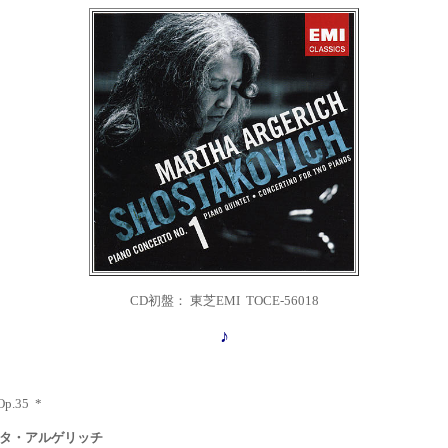
CD
初盤： 東芝EMI TOCE-
56018
♪
Op.35 *
タ
・アルゲリッチ