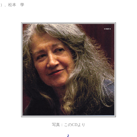
）、
松本 學
写真：このCDより
♪