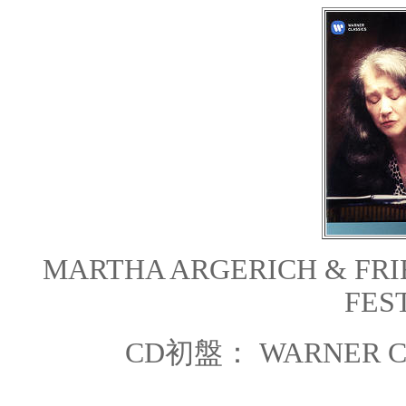
MARTHA ARGERICH & FR
FEST
CD初盤： WARNER CL