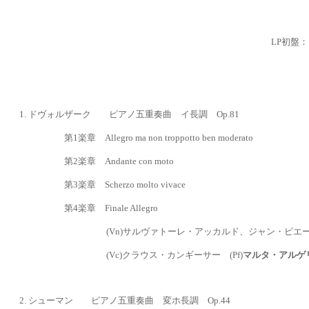
LP
初盤：
1.
ドヴォルザーク ピアノ五重奏曲 イ長調
Op.81
第
1
楽章
Allegro ma non troppotto ben moderato
第
2
楽章
Andante con moto
第
3
楽章
Scherzo molto vivace
第
4
楽章
Finale Allegro
(Vn)
サルヴァトーレ・アッカルド、ジャン・ピエール
(Vc)クラウス・カンギーサー (Pf)
マルタ・アルゲ
2. シューマン ピアノ五重奏曲 変ホ長調
Op.44