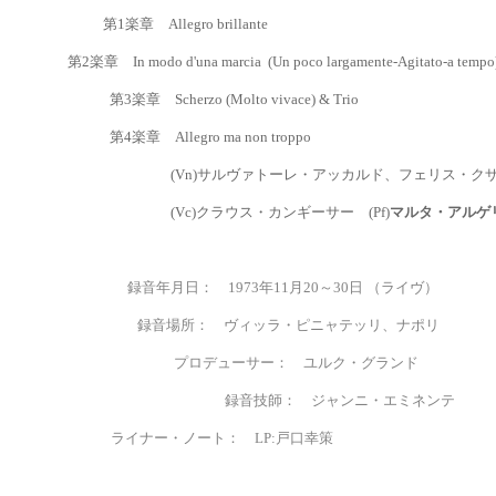
第
1
楽章
Allegro brillante
第
2楽章 In modo d'una marcia
(Un poco largamente-Agitato-a tempo
第
3
楽章
Scherzo (Molto vivace) & Trio
第
4
楽章
Allegro ma non troppo
(Vn)
サルヴァトーレ・アッカルド、フェリス・クザー
(Vc)クラウス・カンギーサー (Pf)
マルタ・アルゲ
録音年月日：
1973年11月20～30日 （ライヴ）
録音場所：
ヴィッラ・ピニャテッリ、ナポリ
プロデューサー
：
ユルク・グランド
録音技師
：
ジャンニ・エミネンテ
ライナー・ノート： LP:
戸口幸策