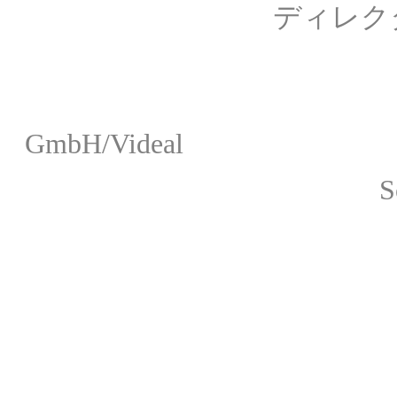
ディレクター： 
Chan
© brilli
GmbH/Videal
Sony Classical