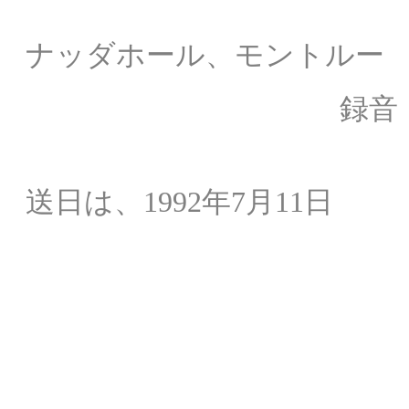
録音場所： 
ナッダホール
、モントルー
録音： スイ
NHK
送日は、1992年7月11日
解説： 