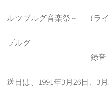
1990
ルツブルグ
音楽祭～
（ライ
録音場所：
ブルグ
録音： オース
NHK
送日は、1991年3月26日、3月
解説： 