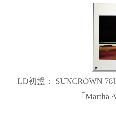
LD初盤：
SUNCROWN 78
「Martha A