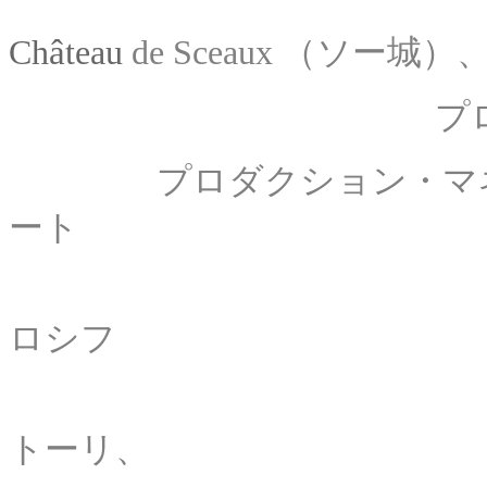
収録場
â
Ch
teau
de Sceaux （ソー城
プロデューサー：
プロダクション・マネー
ート
監督： フ
ロシフ
助監督： ジャ
トーリ、