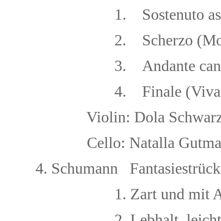
1.
Sostenuto as
2. Scherzo (Mol
3.
Andante can
4.
Finale (Viva
V
iolin:
Dola Schwa
Cello: Natalla Gu
4.
Schumann Fantasiestrücke
1. Zart und mi
2. Lebhalt, leic