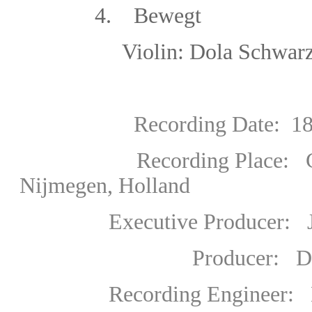
4. Bewegt
V
iolin:
Dola Schwa
Recording Date: 18 Sept
Recording Place: Conc
Nijmegen, Holland
Executive Producer
:
J
Producer
:
Da
Recording Engineer: Mi