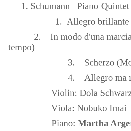
1.
Schumann Piano
Quintet
1.
Allegro brillante
2. In modo d'una marc
tempo)
3.
Scherzo (Mo
4.
Allegro ma 
V
iolin:
Dola Schwarz
V
iola: Nobuko Ima
Piano:
Martha Arge