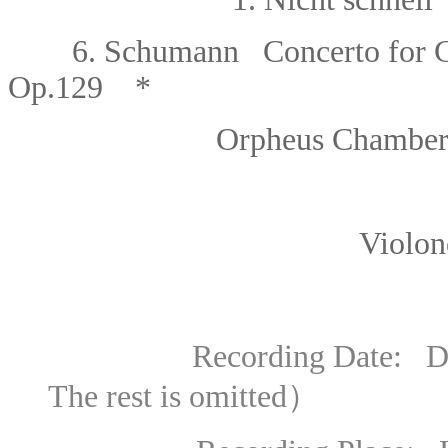
6.
Schumann
Concerto for C
Op.129 *
Orpheus Chamber Orc
Violoncello: Mis
Recording Date: Dec
The rest is omitted）