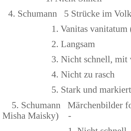
4.
Schumann 5 Str
ü
cke im Vol
1. Vanitas vanitatum
2. Langsam
3. Nicht schnell, mit
4.
Nicht zu rasch
5.
Stark und markier
ä
5. Schumann M
rchenbilder f
Misha Maisky) -
1. Nicht schnell