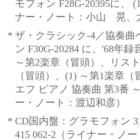
モフォン F28G-20395に、
(
ナー・ノート：小山 晃、
*
ザ・クラシック
-4／協奏
ン F30G-20284 に、'68年
録
～第2楽章（冒頭）、リスト
（冒頭）、(1) ～第1楽章
エフ
ピアノ 協奏曲 第
3番
ー・ノート：渡辺和彦）
*
CD国内盤：グラモフォン 3111
415 062-2（ライナー・
ノー