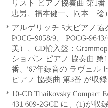
リスト ピアノ協奏曲
第1
忠男、福本健一、岡本 稔
*
アルゲリッチ
5大ピアノ協
POCG-9058/9、 POCG-
96
美）、CD輸入盤：Grammophon
ショパン ピアノ 協奏曲 第
番、'67年
録音の ラヴェル
ピアノ 協奏曲 第
3番 が収録
*
10-CD Thaikovsky Compact E
431 609-2GCE に、(1)
が収