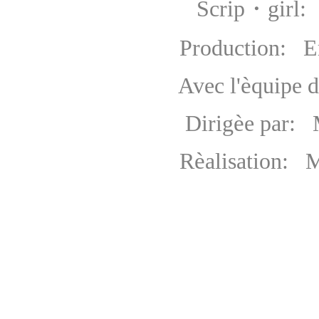
Scrip・girl: Frédé
Production: Eric
è
Avec l'
quipe d
è
Dirig
e par:
è
R
alisation: