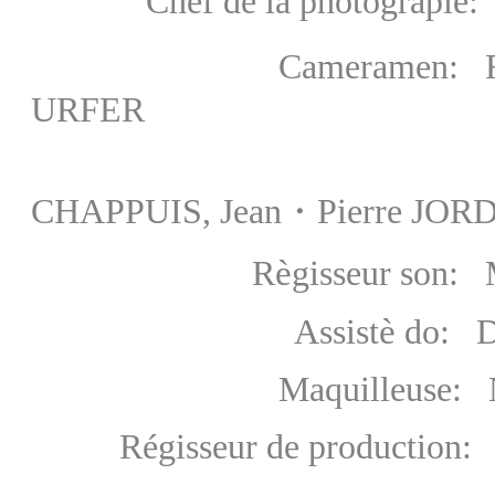
Chef de la photograpie:
Cameramen: Richard
URFER
Pie
CHAPPUIS, Jean・Pierre JOR
è
R
gisseur son:
è
Assist
do: D
Maquilleuse: Nin
Régisseur de production: