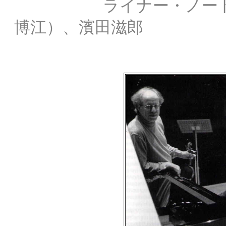
ライナー・ノート： ア
博江）、濱田滋郎