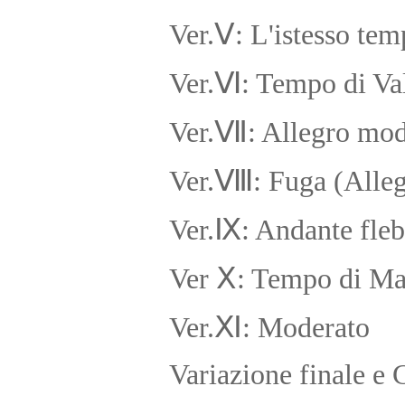
Ⅴ
Ver.
: L'istesso tem
Ⅵ
Ver.
: Tempo di Va
Ⅶ
Ver.
: Allegro mod
Ⅷ
Ver.
: Fuga (Alle
Ⅸ
Ver.
: Andante fleb
Ⅹ
Ver
: Tempo di Ma
Ⅺ
Ver.
: Moderato
Variazione finale e Coda : 