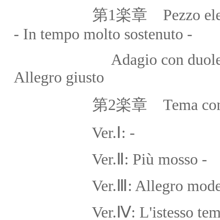
第1楽章 Pezzo elegiaco: Mo
- In tempo molto sostenuto -
Adagio con duole e ben s
Allegro giusto
第2楽章 Tema con variazi
Ⅰ:
Ver.
-
Ⅱ:
ù
Ver.
P
i
mosso -
Ⅲ:
Ver.
Allegro mode
Ⅳ
Ver.
: L'istesso te